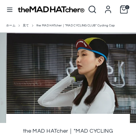
コ
当
探
0
ン
通
言
店
す
アメリカ合衆国 (USD $)
日本語
テ
貨
を
語
ン
検
ツ
ホーム
見て
the MAD HATcher｜"MAD CYCLING CLUB" Cycling Cap
探
当
索
へ
す
店
ス
を
キ
検
ッ
索
プ
the MAD HATcher｜"MAD CYCLING