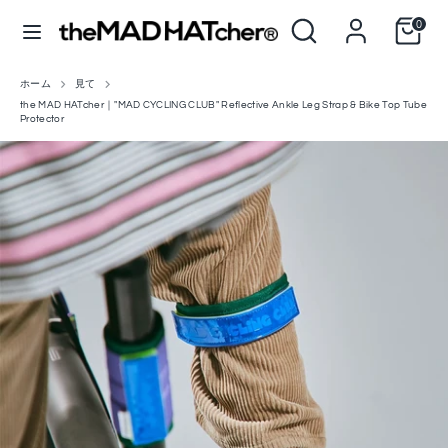
コ
当
探
0
ン
通
言
店
す
アメリカ合衆国 (USD $)
日本語
テ
貨
を
語
ン
検
ツ
ホーム
見て
探
当
索
へ
the MAD HATcher｜"MAD CYCLING CLUB" Reflective Ankle Leg Strap & Bike Top Tube
す
店
Protector
ス
を
キ
検
ッ
索
プ