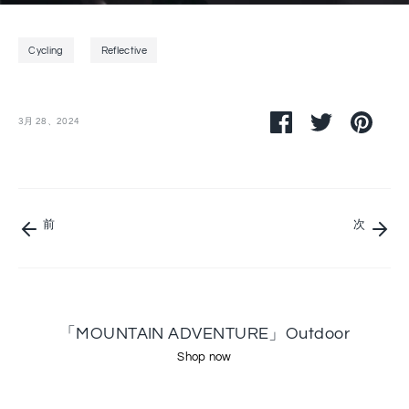
Cycling
Reflective
Facebook
ツ
ピ
3月 28、2024
で
イ
ン
シ
ッ
す
ェ
タ
る
ア
ー
で
シ
前
次
ェ
ア
「MOUNTAIN ADVENTURE」Outdoor
Shop now