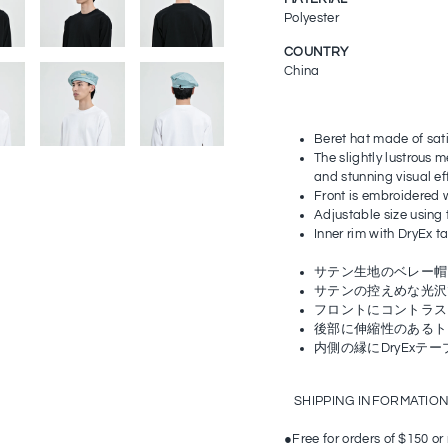
Polyester
COUNTRY
China
Beret hat made of sat
The slightly lustrous m
and stunning visual ef
Front is embroidered w
Adjustable size using 
Inner rim with DryEx t
サテン生地のベレー帽
サテンの控えめな光沢
フロントにコントラスト
後部に伸縮性のあるト
内側の縁にDryExテ
SHIPPING INFORMATIO
●Free for orders of $150 or