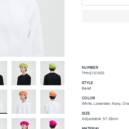
NUMBER
TMH2101003
STYLE
Beret
COLOR
White, Lavender, Navy, Or
SIZE
Adjustable: 57-29cm
MATERIAL