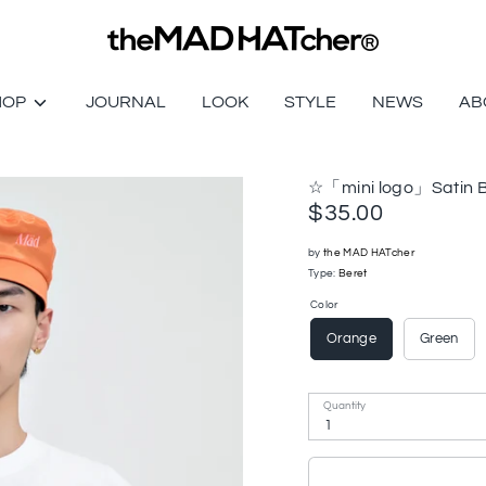
HOP
JOURNAL
LOOK
STYLE
NEWS
AB
☆「mini logo」Satin B
$35.00
by
the MAD HATcher
Type:
Beret
Color
Orange
Green
Quantity
1