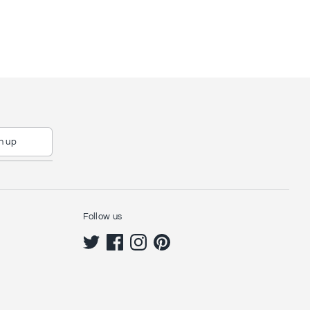
n up
Follow us