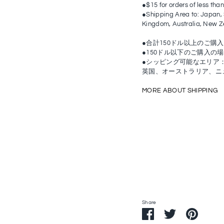
●$15 for orders of less tha
●Shipping Area to: Japan, 
Kingdom, Australia, New Z
●合計150ドル以上のご購
●150ドル以下のご購入の
●シッピング可能なエリア
英国、オーストラリア、ニ
MORE ABOUT SHIPPING
Share
Share
Share
Pin
on
on
it