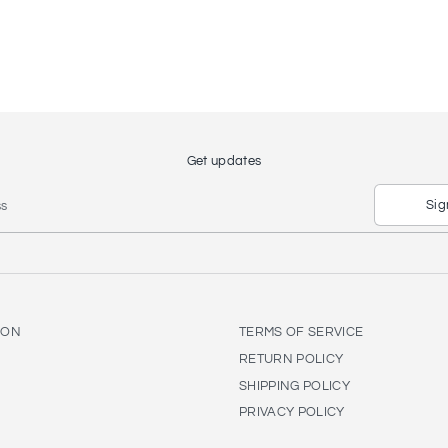
Facebook
Twitter
Get updates
Sig
ss
ION
TERMS OF SERVICE
RETURN POLICY
SHIPPING POLICY
PRIVACY POLICY