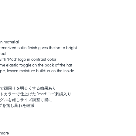
in material
ercerized satin finish gives the hat a bright
fect
ith ‘Mad' logo in contrast color
the elastic toggle on the back of the hat
ape, lessen moisture buildup on the inside
で顔周りを明るくする効果あり
カラーで仕上げた ‘Mad'ロゴ刺繍入り
グルを施しサイズ調整可能に
ープを施し蒸れを軽減
N
 more