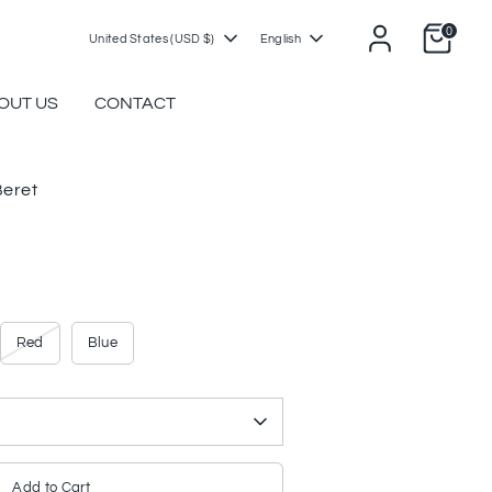
0
Currency
Language
United States (USD $)
English
OUT US
CONTACT
eret
Red
Blue
Add to Cart