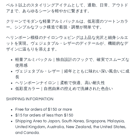
ベルト以上のスタイリングアイテムとして、通勤、日常、アウトド
アまで、あらゆるシーンを軽やかに繋ぎます。
クリーンでモダンな軽量アルミバックルは、低彩度のツートンカラ
ー。シンプルなフック構造で着脱・調整が簡単です。
ヘリンボーン模様のナイロンウェビングは上品な光沢と細身シルエ
ットを実現。ヴェジェタブル・レザーのディテールが、機能的なデ
ザインに温もりを添えます。
軽量アルミバックル｜独自設計のフックで、確実でスムーズな
使用感
ヴェジェタブル・レザー｜経年とともに味わい深い風合いに成
長
ヘリンボーンナイロン｜柔軟で快適、高い耐久性
低彩度カラー｜自然由来の控えめで洗練された色合い
SHIPPING INFORMATION
Free for orders of $150 or more
$15 for orders of less than $150
Shipping Area to Japan, South Korea, Singapore, Malaysia,
United Kingdom, Australia, New Zealand, the United States,
and Canada.