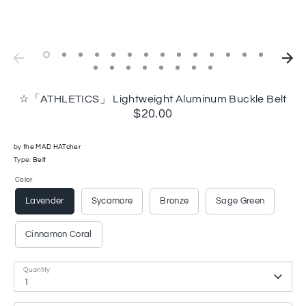
☆「ATHLETICS」 Lightweight Aluminum Buckle Belt
$20.00
by
the MAD HATcher
Type:
Belt
Color
Lavender
Sycamore
Bronze
Sage Green
Cinnamon Coral
Quantity
1