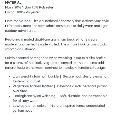
MATERIAL
Main: 90% Nylon 10% Polyester
Lining: 100% Polyester
More than a belt—it’s a functional accessory that defines your style.
Effortlessly transition from urban commutes to daily wear and light
outdoor adventures.
Featuring a muted dual-tone aluminum buckle that’s clean,
modern, and perfectly understated. The simple hook allows quick,
smooth adjustment.
Subtly sheened herringbone nylon webbing is cut to a slim profile
for a sharp, refined look. Vegetable-tanned leather accents add
natural texture and warm contrast to the sleek, functional design.
Lightweight aluminum buckle｜ Secure hook design, easy to
fasten and adjust
Vegetable-tanned leather｜ Develops a rich, personal patina
over time
Herringbone nylon webbing｜ Soft, durable, and comfortable
for all-day wear
Low-saturation colors｜ Nature-inspired tones, understated
yet luminous