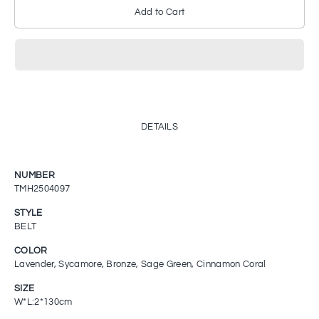
Add to Cart
DETAILS
NUMBER
TMH2504097
STYLE
BELT
COLOR
Lavender, Sycamore, Bronze, Sage Green, Cinnamon Coral
SIZE
W*L:2*130cm