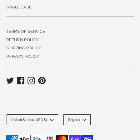
SMALL CASE
TERMS OF SERVICE
RETURN POLICY
SHIPPING POLICY
PRIVACY POLICY
C
L
United States (USD $)
English
u
a
r
n
Payment