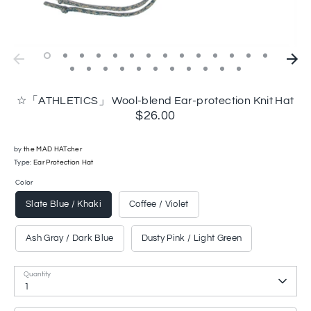
☆「ATHLETICS」 Wool-blend Ear-protection Knit Hat
$26.00
by
the MAD HATcher
Type:
Ear Protection Hat
Color
Slate Blue / Khaki
Coffee / Violet
Ash Gray / Dark Blue
Dusty Pink / Light Green
Quantity
1