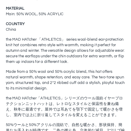
MATERIAL
Main: 50%
WOOL, 50% ACRYLIC
COUNTRY
China
the MAD HATcher 「ATHLETICS」 series wool-blend ear-protection
knit hat combines retro style with warmth, making it perfect for
autumn and winter. The versatile design allows for adjustable wear:
secure the earflaps under the chin outdoors for extra warmth, or flip
them up indoors for a different look.
Made from a 50% wool and 50% acrylic blend, this hat offers
natural warmth, shape retention, and easy care. The two-tone spun
yarn, structured top, and 2*2 ribbed cuff add a stylish, playful touch
to its minimalist design.
the MAD HATcher「ATHLETICS」シリーズのウール混紡
イヤープロ
テクション
ニットハットは、レトロなスタイルと保温性を兼ね備
え、秋冬に最適です。屋外では耳あてを顎下で固定して暖かさを増
し、室内では上に折り返してスタイルを変えることができます。
50%ウールと50%アクリルの混紡で、自然な暖かさ、形状保持、簡
単なお手入れが特徴です。二色の撚り糸、立体的な減目、2*2リブ編