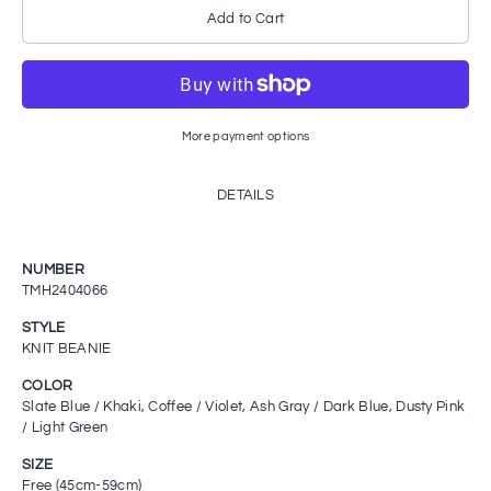
Add to Cart
More payment options
DETAILS
NUMBER
TMH2404066
STYLE
KNIT BEANIE
COLOR
Slate Blue / Khaki, Coffee / Violet, Ash Gray / Dark Blue, Dusty Pink
/ Light Green
SIZE
Free (45cm-59cm)