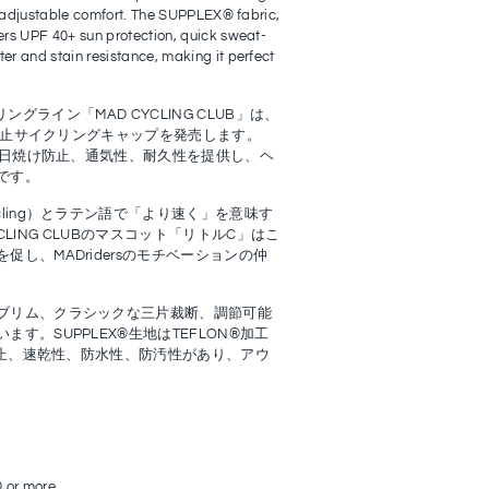
or adjustable comfort. The SUPPLEX® fabric,
rs UPF 40+ sun protection, quick sweat-
r and stain resistance, making it perfect
イクリングライン「MAD CYCLING CLUB」は、
焼け防止サイクリングキャップを発売します。
し、日焼け防止、通気性、耐久性を提供し、ヘ
です。
cling）とラテン語で「より速く」を意味す
CYCLING CLUBのマスコット「リトルC」はこ
し、MADridersのモチベーションの仲
ブリム、クラシックな三片裁断、調節可能
す。SUPPLEX®生地はTEFLON®加工
け防止、速乾性、防水性、防汚性があり、アウ
0 or more