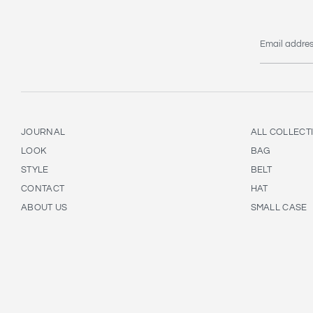
Email addre
JOURNAL
ALL COLLECT
LOOK
BAG
STYLE
BELT
CONTACT
HAT
ABOUT US
SMALL CASE