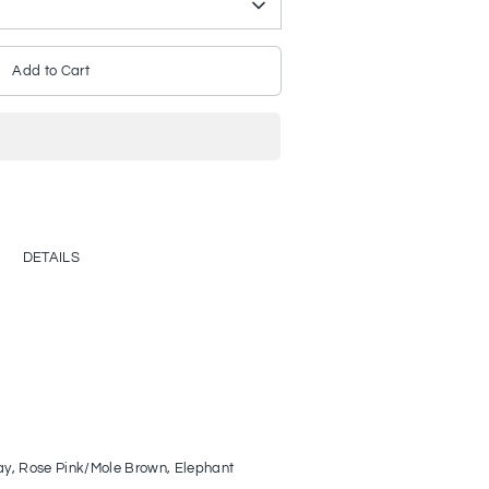
Add to Cart
DETAILS
ay, Rose Pink/Mole Brown, Elephant