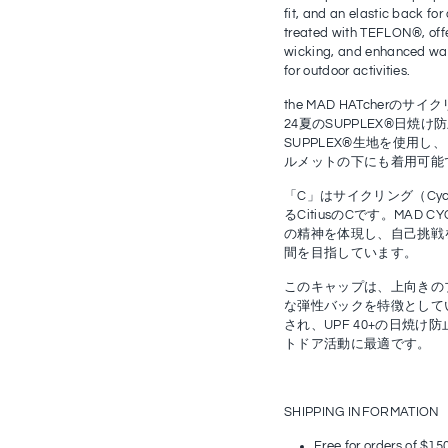
fit, and an elastic back f
treated with TEFLON®, offe
wicking, and enhanced wate
for outdoor activities.
the MAD HATcherのサ
24夏のSUPPLEX®日
SUPPLEX®生地を使用
ルメットの下にも着用可能
「C」はサイクリング（Cy
るCitiusのCです。MAD 
の精神を体現し、自己挑戦を促
間を目指しています。
このキャップは、上向きの
な弾性バックを特徴としていま
され、UPF 40+の日焼
トドア活動に最適です。
SHIPPING INFORMATION
Free for orders of $15