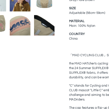
SIZE
Adjustable (56cm-59cm)
MATERIAL
Main: 100% Nylon
COUNTRY
China
「MAD CYCLING CLUB」SUPP
the MAD HATcher's cycli
the 24 Summer SUPPLEX® S
SUPPLEX® fabric, it offers 
durability, and can be wor
"C" stands for Cycling and 
CLUB mascot "Little C" embo
challenge and aiming to be
MADriders.
The cap features a flip-up 