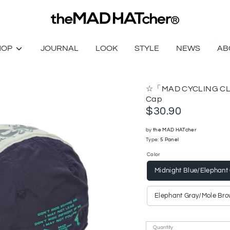
HOP
JOURNAL
LOOK
STYLE
NEWS
AB
☆「MAD CYCLING CLU
Cap
$30.90
by
the MAD HATcher
Type:
5 Panel
Color
Midnight Blue/Elephant
Elephant Gray/Mole Br
Quantity