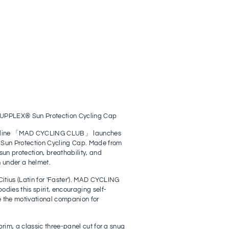
LEX® Sun Protection Cycling Cap
ng line 「MAD CYCLING CLUB」 launches
un Protection Cycling Cap. Made from
sun protection, breathability, and
n under a helmet.
Citius (Latin for 'Faster'). MAD CYCLING
dies this spirit, encouraging self-
 the motivational companion for
brim, a classic three-panel cut for a snug