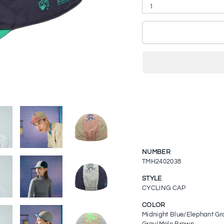
1
NUMBER
TMH2402038
STYLE
CYCLING CAP
COLOR
Midnight Blue/Elephant Gr
Gray/Mole Brown