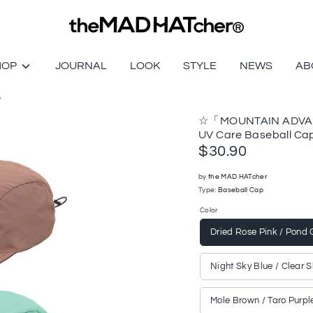
HOP
JOURNAL
LOOK
STYLE
NEWS
AB
p
☆「MOUNTAIN ADVAN
UV Care Baseball Ca
$30.90
by
the MAD HATcher
Type:
Baseball Cap
Color
Dried Rose Pink / Pond 
Night Sky Blue / Clear 
Mole Brown / Taro Purpl