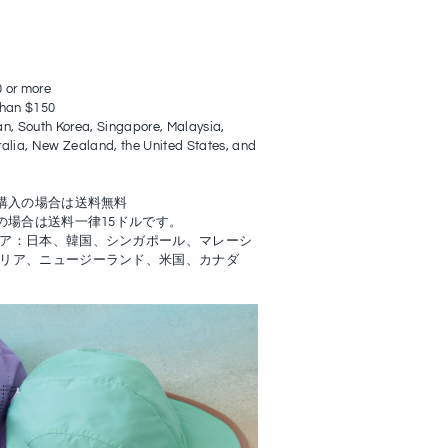
0 or more
 than $150
n, South Korea, Singapore, Malaysia,
alia, New Zealand, the United States, and
ご購入の場合は送料無料
の場合は送料一律15ドルです。
ア：日本、韓国、シンガポール、マレーシ
リア、ニュージーランド、米国、カナダ