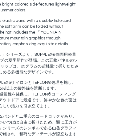
 bright-colored side features lightweight
summer colors.
ve elastic band with a double-hole cord
he soft brim can be folded without
 The hat includes the 「MOUNTAIN
ture mountain graphics through
ation, emphasizing exquisite details.
URE 」シリーズより、SUPPLEX®両面用軽量
ップの夏季新作が登場。この五枚パネルのソ
キャップは、25グラムの超軽量で折りたたみ
しめる多機能なデザインです。
LEX®ナイロンとTEFLON®処理を施し、
97.5%以上の紫外線を遮断します。
と通気性を確保し、TEFLON®コーティング
アウトドアに最適です。鮮やかな色の面は
らしい活力を引き立てます。
ムバンドと二重穴のコードロックがあり、
かいつばは自由に折りたため、額に圧力が
」シリーズのシンボルである山岳グラフィ
で施され、精巧なディテールが際立ちます