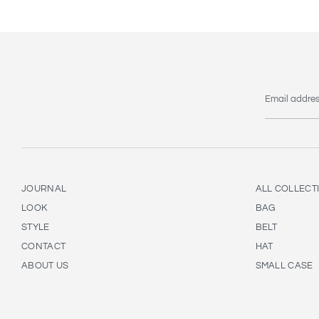
Email addre
JOURNAL
ALL COLLECT
LOOK
BAG
STYLE
BELT
CONTACT
HAT
ABOUT US
SMALL CASE