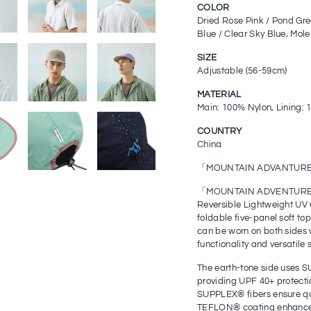
COLOR
Dried Rose Pink / Pond Gre
Blue / Clear Sky Blue, Mole
SIZE
Adjustable (56-59cm)
MATERIAL
Main: 100% Nylon, Lining:
COUNTRY
China
「MOUNTAIN ADVANTURE」
「MOUNTAIN ADVENTURE」 
Reversible Lightweight UV
foldable five-panel soft t
can be worn on both sides w
functionality and versatile s
The earth-tone side uses
providing UPF 40+ protecti
SUPPLEX® fibers ensure qu
TEFLON® coating enhances 