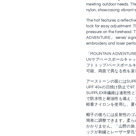
meeting outdoor needs. The
nylon, showcasing vibrant 
The hat features a reflecti
lock for easy adjustment. T
pressure on the forehead.
ADVENTURE」 series' signa
embroidery and laser perfor
「MOUNTAIN ADVENT
UVケアベースボールキャ
フトトップ/ベースボール
可能、両面で異なる色を楽
アーストーンの面にはSUPP
UPF 40+の日焼け防止で
SUPPLEX®繊維は速乾性
で防水性と耐油性も備え、
軽量ナイロンを使用し、夏
帽子の後ろには反射性のゴ
簡単に調整できます。柔ら
かかりません。「山野の旅
ックが刺繍とレーザー穿孔