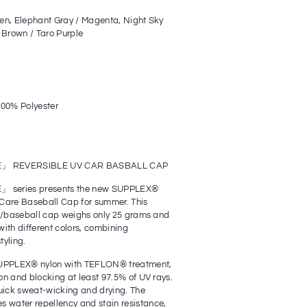
en, Elephant Gray / Magenta, Night Sky
 Brown / Taro Purple
 100%
Polyester
 REVERSIBLE UV CAR BASBALL CAP
series presents the new SUPPLEX®
 Care Baseball Cap for summer. This
op/baseball cap weighs only 25 grams and
ith different colors, combining
tyling.
 SUPPLEX® nylon with TEFLON® treatment,
on and blocking at least 97.5% of UV rays.
ick sweat-wicking and drying. The
water repellency and stain resistance,