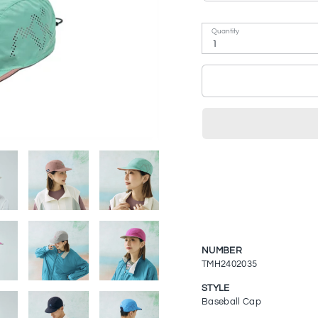
Quantity
1
NUMBER
TMH2402035
STYLE
Baseball Cap