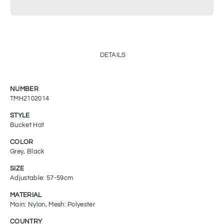
DETAILS
NUMBER
TMH2102014
STYLE
Bucket Hat
COLOR
Grey, Black
SIZE
Adjustable: 57-59cm
MATERIAL
Main: Nylon, Mesh: Polyester
COUNTRY