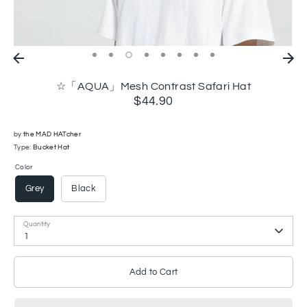
☆「AQUA」Mesh Contrast Safari Hat
$44.90
by
the MAD HATcher
Type:
Bucket Hat
Color
Grey
Black
Quantity
1
Add to Cart