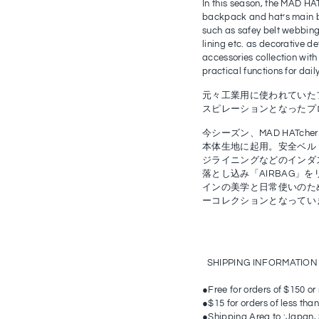
In this season, the MAD HAT
backpack and hat’s main bo
such as safey belt webbing
lining etc. as decorative de
accessories collection with
practical functions for dail
元々工業用に使われていた
スピレーションとなったプ
今シーズン、MAD HATc
本体生地に起用。安全ベル
ジライニングなどのインダ
落とし込み「AIRBAG」
インの美学と日常使いのた
ーコレクションとなってい
SHIPPING INFORMATION
●Free for orders of $150 or
●$15 for orders of less tha
●Shipping Area to :Japan,