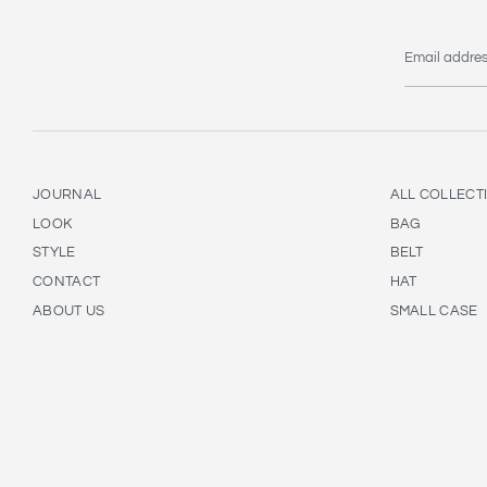
Email addre
JOURNAL
ALL COLLECT
LOOK
BAG
STYLE
BELT
CONTACT
HAT
ABOUT US
SMALL CASE