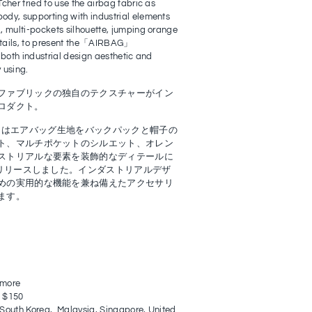
cher tried to use the airbag fabric as
dy, supporting with industrial elements
, multi-pockets silhouette, jumping orange
tails, to present the
「
AIRBAG
」
 both industrial design aesthetic and
y using.
ファブリックの独自のテクスチャーがイン
ロダクト。
her はエアバッグ生地をバックパックと帽子の
ト、マルチポケットのシルエット、オレン
ストリアルな要素を装飾的なディテールに
をリリースしました。インダストリアルデザ
めの実用的な機能を兼ね備えたアクセサリ
ます。
 more
n $150
 South Korea,
Malaysia,
Singapore, United