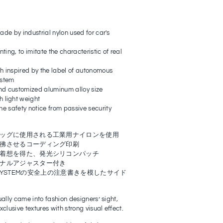
 made by
industrial nylon used for car's
ting, to imitate the characteristic of real
ch inspired by the label of autonomous
ystem
nd customized
aluminum alloy
size
h light weight
the safety notice from passive security
ッグに使用される工業用ナイロンを使用
彿させるコーディング印刷
着想を得た、発光シリコンパッチ
ナルアジャスター付き
ITY SYSTEMの安全上の注意書きを模したサイド
ually came into fashion designers’ sight,
clusive textures with strong visual effect.