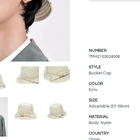
NUMBER
TMH2103024006
STYLE
Bucket Cap
COLOR
Ecru
SIZE
Adjustable (57-59cm)
MATERIAL
Body: Nylon
COUNTRY
China