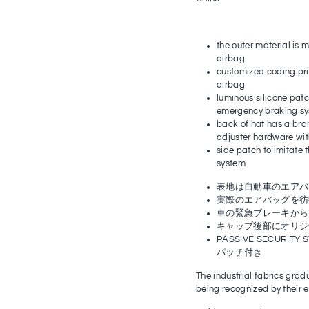
the outer material is
airbag
customized coding prin
airbag
luminous silicone pat
emergency braking s
back of hat has a b
ra
adjuster
hardware
wit
side patch
to imitate 
system
表地は自動車のエアバ
実際のエアバッグを彷
車の緊急ブレーキから
キャップ後部にオリジ
PASSIVE SECUR
パッチ付き
The industrial fabrics grad
being recognized by their ex