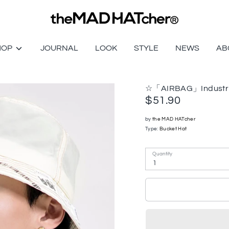
HOP
JOURNAL
LOOK
STYLE
NEWS
AB
☆「AIRBAG」Industria
$51.90
by
the MAD HATcher
Type:
Bucket Hat
Quantity
1